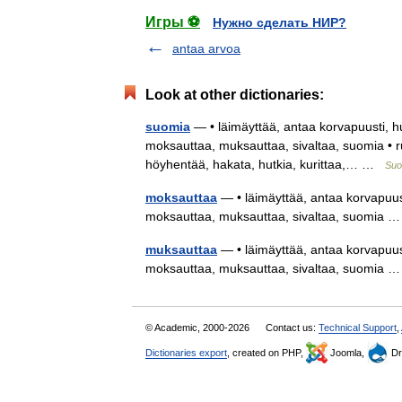
Игры ⚽
Нужно сделать НИР?
antaa arvoa
Look at other dictionaries:
suomia
— • läimäyttää, antaa korvapuusti, hu
moksauttaa, muksauttaa, sivaltaa, suomia • ruo
höyhentää, hakata, hutkia, kurittaa,… …
Suo
moksauttaa
— • läimäyttää, antaa korvapuust
moksauttaa, muksauttaa, sivaltaa, suomia
muksauttaa
— • läimäyttää, antaa korvapuust
moksauttaa, muksauttaa, sivaltaa, suomia
© Academic, 2000-2026
Contact us:
Technical Support
,
Dictionaries export
, created on PHP,
Joomla,
Dr