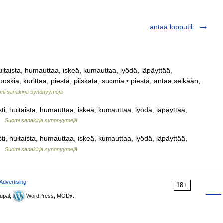
antaa lopputili
itaista, humauttaa, iskeä, kumauttaa, lyödä, läpäyttää,
skia, kurittaa, piestä, piiskata, suomia • piestä, antaa selkään,
mi sanakirja synonyymejä
i, huitaista, humauttaa, iskeä, kumauttaa, lyödä, läpäyttää,
 …
Suomi sanakirja synonyymejä
i, huitaista, humauttaa, iskeä, kumauttaa, lyödä, läpäyttää,
 …
Suomi sanakirja synonyymejä
Advertising
18+
upal,
WordPress, MODx.