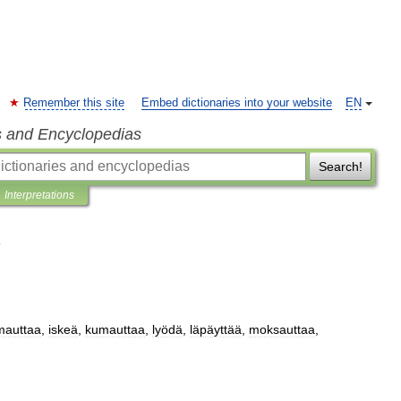
Remember this site
Embed dictionaries into your website
EN
s and Encyclopedias
Search!
Interpretations
mauttaa
,
iskeä
,
kumauttaa
,
lyödä
,
läpäyttää
,
moksauttaa
,