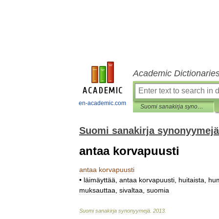
Academic Dictionarie
en-academic.com
Suomi sanakirja synonyymejä
Suomi sanakirja synonyymejä
antaa korvapuusti
antaa
korvapuusti
•
läimäyttää
,
antaa
korvapuusti
,
huitaista
,
hu
muksauttaa
,
sivaltaa
,
suomia
Suomi
sanakirja
synonyymejä
.
2013
.